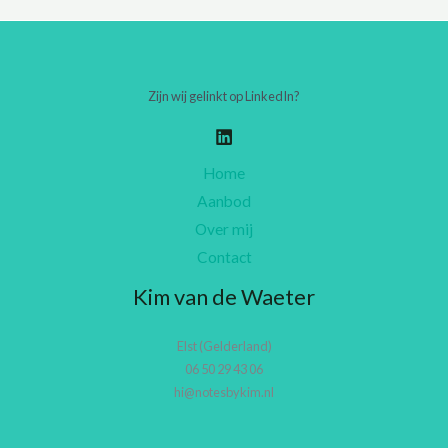
Zijn wij gelinkt op LinkedIn?
Home
Aanbod
Over mij
Contact
Kim van de Waeter
Elst (Gelderland)
06 50 29 43 06
hi@notesbykim.nl