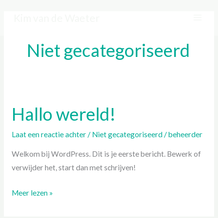
Ga
MAI
Kim van de Waeter
naar
ME
de
Niet gecategoriseerd
inhoud
Hallo wereld!
Hallo
wereld!
Laat een reactie achter
/
Niet gecategoriseerd
/
beheerder
Welkom bij WordPress. Dit is je eerste bericht. Bewerk of
verwijder het, start dan met schrijven!
Meer lezen »